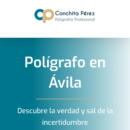
Saltar
al
contenido
Polígrafo en
Ávila
Descubre la verdad y sal de la
incertidumbre